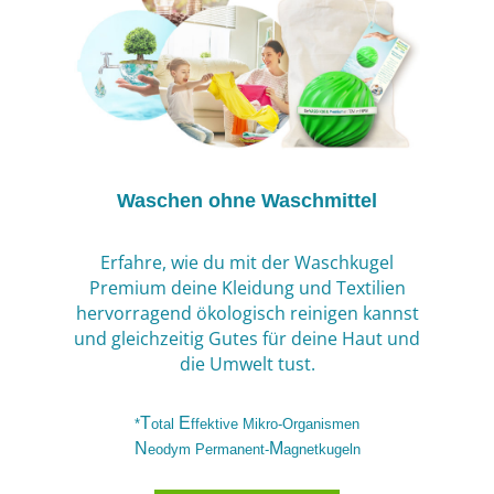
Waschen ohne Waschmittel
Erfahre, wie du mit der Waschkugel
Premium deine Kleidung und Textilien
hervorragend ökologisch reinigen kannst
und gleichzeitig Gutes für deine Haut und
die Umwelt tust.
T
E
*
otal
ffektive
M
ikro-Organismen
N
M
eodym
P
ermanent-
agnetkugeln